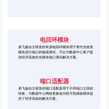
r
F
D
2
2
P
C
8
5
/
h
C
1
G
O
e
h
0
S
S
c
e
0
F
2
F
k
c
G
P
0
P
e
k
Q
2
0
-
r
e
S
8
G
R
电回环模块
r
F
L
Q
H
Q
P
o
S
S
S
易飞扬自主研发的有源电回环模块用于替代光收发
2
o
F
C
F
模块进行端口的板级测试，可以为数据中心客户提
8
p
P
h
P
1
L
供经济高效的光模块端口测试解决方案。
b
-
e
+
0
o
a
D
c
0
o
c
D
k
S
G
p
k
L
e
F
C
b
o
r
P
F
a
端口适配器
o
+
P
c
p
k
易飞扬自主研发的端口适配器用于不同端口之间的
b
Q
a
转换，为数据中心网络更换低功耗可热插拔模块提
S
c
供了经济高效的解决方案。
F
k
Q
P
S
2