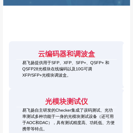
F
P
/
X
F
P
/
Q
S
4
F
云编码器和调波盒
0
P
G
8
易飞扬提供用于SFP、XFP、SFP+、QSFP+ 和
Q
1
0
QSFP28光模块在线编码以及10G可调
S
0
0
F
XFP/SFP+光模块调波盒。
G
G
P
S
Q
2
+
F
S
0
&
P
F
0
1
+
P
光模块测试仪
G
0
C
-
Q
0
h
D
易飞扬自主研发的Checker集成了误码测试、光功
S
G
e
D
F
率测试多种功能于一身的光模块测试设备（还可用
Q
c
+
P
S
于AOC和DAC），具有测试精度高、功耗低、方便
k
O
-
F
携带等特点。
e
S
D
P