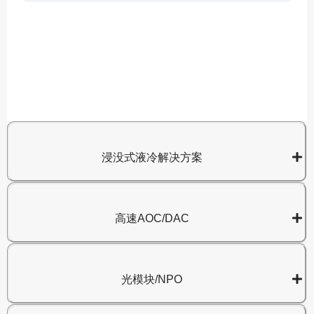
A
8
浸没式液冷解决方案
高速AOC/DAC
光模块/NPO