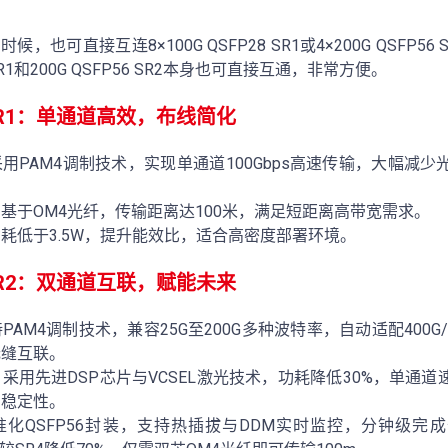
候，也可直接互连8×100G QSFP28 SR1或4×200G QSFP5
 SR1和200G QSFP56 SR2本身也可直接互通，非常方便。
8 SR1：单通道高效，布线简化
用PAM4调制技术，实现单通道100Gbps高速传输，大幅减
基于OM4光纤，传输距离达100米，满足短距离高带宽需求。
耗低于3.5W，提升能效比，适合高密度部署环境。
6 SR2：双通道互联，赋能未来
AM4调制技术，兼容25G至200G多种波特率，自动适配400G
无缝互联。
采用先进DSP芯片与VCSEL激光技术，功耗降低30%，单通道速率
的稳定性。
化QSFP56封装，支持热插拔与DDM实时监控，分钟级完