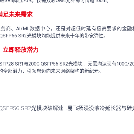
较SR4降低70%，仅需双芯OM4光纤即可传输100m。
满足未来需求
务商、AI/ML数据中心，还是对超低时延有极高要求的金融机
00G QSFP56 SR2光模块均能提供未来十年的带宽弹性。
，立即释放潜力
SFP28 SR1与200G QSFP56 SR2光模块，无需淘汰现有100G
交换机的全部潜力，引领您迈向未来网络架构的新纪元。
易飞扬200G QSFP56 SR2光模块破解速率鸿沟