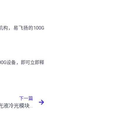
构，易飞扬的100G
/200G设备，即可立即释
下一篇
易飞扬浸没液冷延长器与硅光液冷光模块主题研究 ——液冷光互连技术的数据中心革命