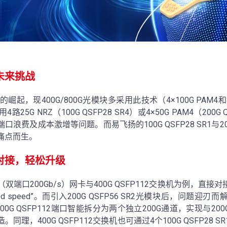
未来挑战
术的崛起，现400G/800G光模块多采用此技术（4×100G PAM4和8
5G NRZ（100G QSFP28 SR4）或4×50G PAM4（200G 
费及成本激增等问题。而易飞扬的100G QSFP28 SR1与200G
痛点而生。
对接，轻松升级
-7（双端口200Gb/s）网卡与400G QSFP112交换机为例，
rted speed”。而引入200G QSFP56 SR2光模块后，问题
00G QSFP112端口智能拆分为两个独立200G通道，实现与200G
同理，400G QSFP112交换机也可通过4个100G QSFP28 