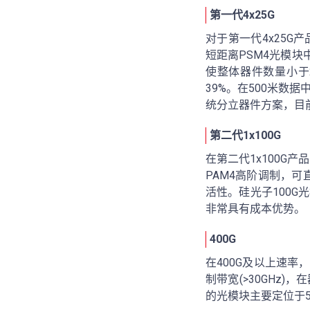
第一代4x25G
对于第一代4x25G
短距离PSM4光模块
使整体器件数量小于
39%。在500米数据
统分立器件方案，目前
第二代1x100G
在第二代1x100G产品中
PAM4高阶调制，可
活性。硅光子100
非常具有成本优势。
400G
在400G及以上速
制带宽(>30GHz
的光模块主要定位于5