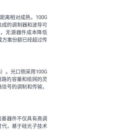
距离相对成熟。100G
且集成的调制器和波导可
%，无源器件成本降低
合集成方案份额已经超过传
0km）。光口侧采用100G
了链路的容量和组网的灵
路信号的调制和传输，
硅基器件不仅具有高调
G时代，基于硅光子技术