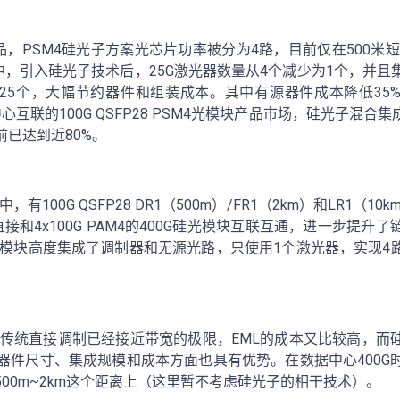
产品，PSM4硅光子方案光芯片功率被分为4路，目前仅在500米短
中，引入硅光子技术后，25G激光器数量从4个减少为1个，并
25个，大幅节约器件和组装成本。其中有源器件成本降低35
中心互联的100G QSFP28 PSM4光模块产品市场，硅光子混
已达到近80%。
，有100G QSFP28 DR1（500m）/FR1（2km）和LR1（1
直接和4x100G PAM4的400G硅光模块互联互通，进一步提升
G光模块高度集成了调制器和无源光路，只使用1个激光器，实现4
率，传统直接调制已经接近带宽的极限，EML的成本又比较高，而
)，在器件尺寸、集成规模和成本方面也具有优势。在数据中心400
00m~2km这个距离上（这里暂不考虑硅光子的相干技术）。