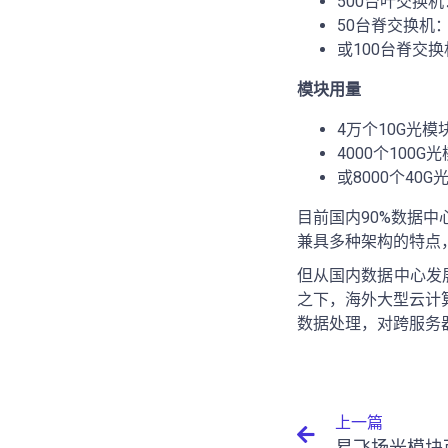
500台叶交换机
50台脊交换机：
或100台脊交换
模块用量
4万个10G光模
4000个100G
或8000个40G
目前国内90%数据
兼具多种架构的特点
但从国内数据中心发
之下，海外大型云计
数据处理，对跨服务
上一篇
易飞扬光模块