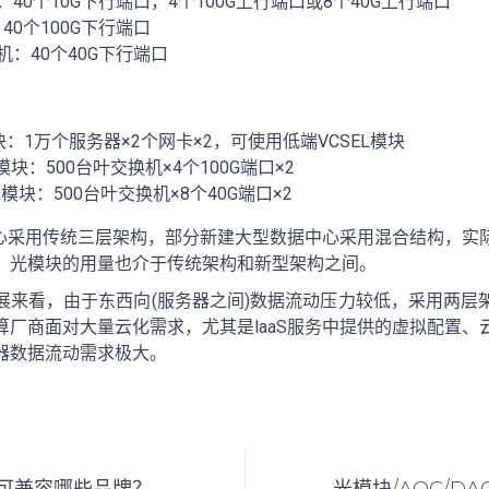
：40个10G下行端口，4个100G上行端口或8个40G上行端口
40个100G下行端口
机：40个40G下行端口
块：1万个服务器×2个网卡×2，可使用低端VCSEL模块
光模块：500台叶交换机×4个100G端口×2
光模块：500台叶交换机×8个40G端口×2
中心采用传统三层架构，部分新建大型数据中心采用混合结构，实
，光模块的用量也介于传统架构和新型架构之间。
展来看，由于东西向(服务器之间)数据流动压力较低，采用两层
算厂商面对大量云化需求，尤其是laaS服务中提供的虚拟配置、
器数据流动需求极大。
可兼容哪些品牌？
光模块/AOC/D