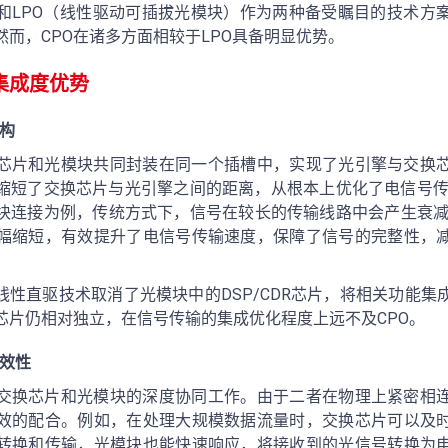
）和LPO（线性驱动可插拔光模块）作为两种备受瞩目的技术方
而，CPO在诸多方面相较于LPO具备明显优势。
集成度优势
构
换芯片和光模块共同封装在同一个插槽中，实现了光引擎与交换
缩短了交换芯片与光引擎之间的距离，从根本上优化了电信号传
块连接为例，传统方式下，信号在较长的传输线路中会产生衰减和
幅缩短，有效提升了电信号传输速度，保障了信号的完整性，
线性直驱技术取消了光模块中的DSP/CDR芯片，将相关功能
芯片仍相对独立，在信号传输的集成优化程度上远不及CPO。
效性
络交换芯片和光模块的深度协同工作。由于二者在物理上紧密相
效的配合。例如，在处理大规模数据流量时，交换芯片可以及
转换和传输，光模块也能快速响应，将接收到的光信号转换为