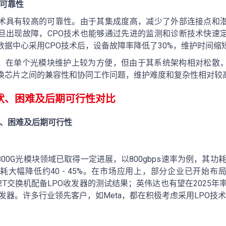
可靠性
技术具有较高的可靠性。由于其集成度高，减少了外部连接点和
旦出现故障，CPO技术也能够通过先进的监测和诊断技术快速
据中心采用CPO技术后，设备故障率降低了30%，维护时间缩短了
拔，在单个光模块维护上较为方便，但由于其系统架构相对松散
换芯片之间的兼容性和协同工作问题，维护难度和复杂性相对较
状、困难及后期可行性对比
状、困难及后期可行性
800G光模块领域已取得一定进展，以800gbps速率为例，其功
大幅降低约40 - 45%。在市场应用上，部分企业已开始布局，
 51.2T交换机配备LPO收发器的测试结果；英伟达也有望在2025年
O收发器。许多行业领先客户，如Meta，都在积极考虑采用LPO技术