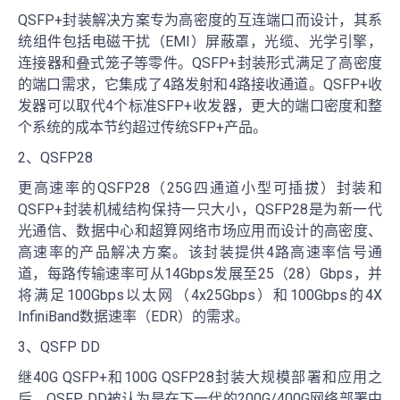
QSFP+封装解决方案专为高密度的互连端口而设计，其系
统组件包括电磁干扰（EMI）屏蔽罩，光缆、光学引擎，
连接器和叠式笼子等零件。QSFP+封装形式满足了高密度
的端口需求，它集成了4路发射和4路接收通道。QSFP+收
发器可以取代4个标准SFP+收发器，更大的端口密度和整
个系统的成本节约超过传统SFP+产品。
2、QSFP28
更高速率的QSFP28（25G四通道小型可插拔）封装和
QSFP+封装机械结构保持一只大小，QSFP28是为新一代
光通信、数据中心和超算网络市场应用而设计的高密度、
高速率的产品解决方案。该封装提供4路高速率信号通
道，每路传输速率可从14Gbps发展至25（28）Gbps，并
将满足100Gbps以太网（4x25Gbps）和100Gbps的4X
InfiniBand数据速率（EDR）的需求。
3、QSFP DD
继40G QSFP+和100G QSFP28封装大规模部署和应用之
后，QSFP DD被认为是在下一代的200G/400G网络部署中