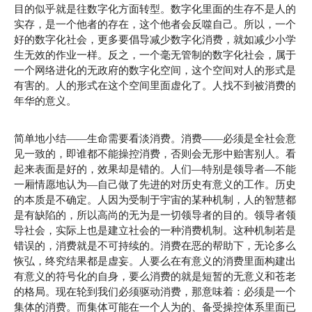
目的似乎就是往数字化方面转型。数字化里面的生存不是人的
实存，是一个他者的存在，这个他者会反噬自己。所以，一个
好的数字化社会，更多要倡导减少数字化消费，就如减少小学
生无效的作业一样。反之，一个毫无管制的数字化社会，属于
一个网络进化的无政府的数字化空间，这个空间对人的形式是
有害的。人的形式在这个空间里面虚化了。人找不到被消费的
年华的意义。
简单地小结——生命需要看淡消费。消费——必须是全社会意
见一致的，即谁都不能操控消费，否则会无形中贻害别人。看
起来表面是好的，效果却是错的。人们—特别是领导者—不能
一厢情愿地认为—自己做了先进的对历史有意义的工作。历史
的本质是不确定。人因为受制于宇宙的某种机制，人的智慧都
是有缺陷的，所以高尚的无为是一切领导者的目的。领导者领
导社会，实际上也是建立社会的一种消费机制。这种机制若是
错误的，消费就是不可持续的。消费在恶的帮助下，无论多么
恢弘，终究结果都是虚妄。人要么在有意义的消费里面构建出
有意义的符号化的自身，要么消费的就是短暂的无意义和苍老
的格局。现在轮到我们必须驱动消费，那意味着：必须是一个
集体的消费。而集体可能在一个人为的、备受操控体系里面已