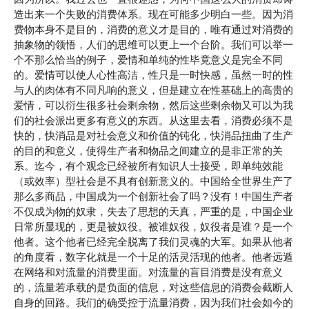
造出来一个失败的消费体系。现在可能多少明白一些。因为消
费物本身不是目的，消费的意义才是目的，唯有通过对消费的
抽象物的领悟，人们的思维可以更上一个台阶。我们可以举一
个不那么恰当的例子，爱情和单纯的性毕竟意义是完全不同
的。爱情可以使人心性高洁，性只是一时快感，虽然一时的性
与人的肉体有不同凡响的意义，但是建立在性基础上的高贵的
爱情，可以衍生很多社会剩余物，然后这些剩余物又可以为我
们的社会派出更多有意义的东西。从这里去看，消费必须不是
快的，快消品是对社会意义和价值的钝化，快消品扭曲了生产
的目的和意义，使得生产者和物品之间建立的是非正常的关
系。迄今，有个观念已经被所有知识人士接受，即单纯效能
（或效率）型社会是不具有创新意义的。中国给全世界生产了
那么多商品，中国成为一个创新社会了吗？没有！中国生产者
不仅成为物的奴隶，失去了思想的天真，严重的是，中国企业
日常所显现的，更是被奴役。被谁奴役，奴役者是谁？是一个
他者。这个他者已经完全脱离了我们灵魂的大军。如果从他者
的角度看，数字化就是一个十足的活灵活现的他者。他者远遁
在网络和对流量的消费里面。对流量的盲目消费是没有意义
的，流量若承载的是负面的信息，对这些信息的消费会截断人
自身的回路。我们的确受控于流量消费，因为我们社会如今的