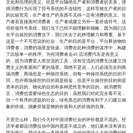
文化和伦理的意义。但是平台隔绝生产者和消费者的关系，使
得消费行为出现了符号系统的不连续性，这样导致生产者的目
的比较荒芜，生产者生产的东西不见得一定有消费的意义。生
产者若直接面对消费者，生产者或建立另外一套价值符号。这
些价值符号系统，我们当下已经不能理解和领略，因为我们活
在平台操控的消费当下，我们失去了此种理解力和尊重。基于
这是一个不可思议的社会，生产的目的是平台，平台释放物给
消费者，消费的场景是快递。消费在此种消费的谋序中，构建
了比较单一的秩序。为何消费者去4S 店消费汽车是有意义
的，因为消费是人类交流的工具，没有交流的消费无法建立消
费主义的客观和广袤的场景。我绝不是说，人们必须完全到商
场消费，商场也是一种操控系统，但每一种操控系统的目的不
同，也许商场操控的目的就是租金，但是平台操控的目的则是
资本的目的、物化的目的和多种恶性竞争的目的。就消费而
言，消费也需要绿色生态的目的，虽然我们对此完全看不见，
但一个有序的进益的社会，绿色形态的消费有利于人们建立抽
象的价值。抽象价值是物的价值和人的价值的合身。
不管怎么样，我们今天对中国消费社会的评价都是不高的。经
济学者都说消费拉动中国内需是不成立的，他们基本没有讲出
因为所以。我过去也一直很迷惑，为何中国这么大的消费却铸