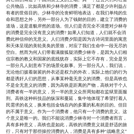
公共物品，比如高铁和少林寺的消费，满足了都是少许利益占
有者的世俗目的。少林寺的沦丧鲜明地表达，在我们单纯的生
命和思想之外，另外一部分人为了钱财的目的，建立了消费的
道场，这是道貌岸然的道场。但人们是否完全不清楚对少林寺
的消费是完全没有意义的消费? 如果人们知道，人们就不会消
费此种信仰的无意义。人们消费夕阳是因为古诗词里面的寓意
和天体呈现的美轮美奂的景致，对应了我们生命中一段无尽的
空白。然而为何人们带着满腹狐疑消费少林寺，是因为人们相
信宗教的教义和国家的底线犹存，实际上它不存有，完全是另
一部分凡人刻意布下的场景化叙事。另一部分凡人，我们说，
无论他们披着袈裟的外衣还是权力的外衣，实际上他们的行为
都是诱奸人们的思想，从事某种毫无意义的消费。但是高铁也
不是全无意义的消费，因为高铁是距离的产物，高铁对于个人
消费者有一半的意义，另一半的意义众所周知都在监狱里面服
刑。高铁这种科技品的纵深和蔓延，集中地体现了希望打着人
民需求的名义，换来包括金钱在内的多重的私有的目的。但目
的不属于意义。作为一个消费者，他只有一个消费的意义。这
个意义是唯一的。我们不能说消费少林寺对一个消费者而言，
具有多种意义，高铁也是如此，高铁的消费意义就是舒适的旅
行，只有对于那些操控消费的人，消费是具有多种“战略意义”