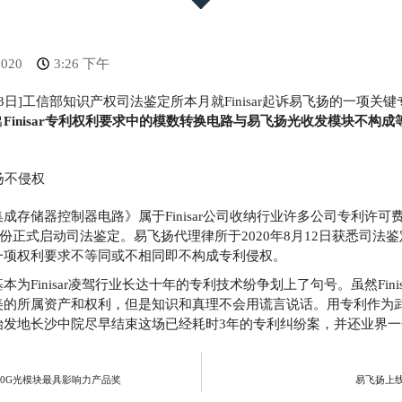
2020
3:26 下午
月13日]工信部知识产权司法鉴定所本月就Finisar起诉易飞扬的一项
出
Finisar专利权利要求中的模数转换电路与易飞扬光收发模块不构
！
成存储器控制器电路》属于Finisar公司收纳行业许多公司专利许
月份正式启动司法鉴定。易飞扬代理律所于2020年8月12日获悉司法
一项权利要求不等同或不相同即不构成专利侵权。
为Finisar凌驾行业长达十年的专利技术纷争划上了句号。虽然Fini
美的所属资产和权利，但是知识和真理不会用谎言说话。用专利作为
始发地长沙中院尽早结束这场已经耗时3年的专利纠纷案，并还业界一
00G光模块最具影响力产品奖
易飞扬上