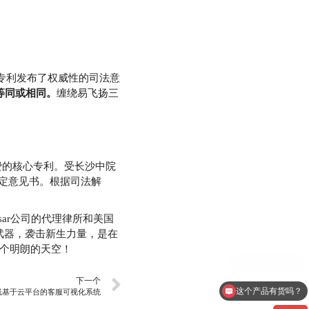
关键专利发布了权威性的司法意
成等同或相同。
缠绕易飞扬三
可费的核心专利。受长沙中院
鉴定意见书。根据司法解
sar公司的代理律所和美国
武器，袭击新生力量，是在
个明朗的天空！
下一个
这个产品有货吗？
线基于云平台的客服可视化系统