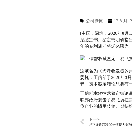
公司新闻
13 8 月, 
[中国，深圳，2020年8
见鉴定书。鉴定书明确指
年的专利战即将迎来曙光
这项名为《光纤收发器的集
委托，工信部于2020年3
释，技术鉴定结论只要有
工信部本次技术鉴定结论基本
联邦政府袭击了易飞扬在
位企业的惯用伎俩。期待
上一个
易飞扬斩获2020光连接大会2