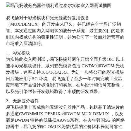
易飞扬对于彩光模块和光无源波分复用设备
（MUX/DEMUX）的开发由来已久。并已经在全世界广泛销
售。本次通过国内入网测试的波分子系统—最主要的目的是拿
到国内权威机构的稳定性证明，并为公司下一波面对运营商的
市场准入厘清障碍。
1、彩光模块
为实施此次入网测试，易飞扬提前两年开始全面升级10G 以上
速率彩光模块设计。系列彩光模块包括 CWDM和DWDM 光收
发模块，速率支持10G/16G/25G。为进一步将公司的彩光模块
日后能应用于5G 环境，易飞扬用了至少一年时间完成工业温
度环境下产品设计标准制订和实施，在热设计和信号完整性，
以及光引擎封装开发领域取得了丰硕的研发成果。
2、无源波分器件
易飞扬提供丰富成熟的无源波分器件产品，包括基于滤波片的
多通道CWDMMUX DEMUX 和DWDM MUX DEMUX ，以及
满足DWDM 链路的低插损AAWG系列。在去年韩国5G 的网络
部署中，易飞扬的5G OMUX凭借优异的性价比和长期可靠性