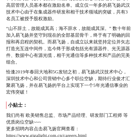
高层管理人员基本都在激励名单。成立仅一年多的易飞扬武汉
技术中心由于在集成器件研发和相干技术领域的突破，共有3
名员工被授予股权激励。
“山不辞土，故能成其高；海不辞水，故能成其深。” 数十年前
加入易飞扬并坚守到现在的全部基层骨干，终于有了明确的回
报和再启程的契机。而易飞扬，自成立以来就坚持定位并矢志
打造光互连中间件，迄今终于形成包括光有源器件、光无源器
件、数据中心有源光缆，相干光通信等多种技术和产品的完美
组合。
恰逢2019年春回大地和5G发轫之初，易飞扬武汉技术中心，
深圳技术中心和公司营销中心多个职位空缺，期待行业俊才汇
聚易飞扬，并在易飞扬的平台上实现下一个5年光通信事业的
宏伟突破！
小贴士：
我们尚有 欧美销售总监、市场产品经理、研发部门工程师 等
优质岗位空缺~~~
更多招聘内容点击易飞扬官网查看：
https://www.gigalight.com.cn/careers.html