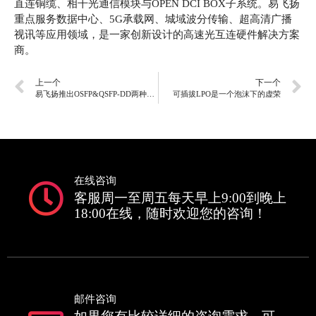
直连铜缆、相干光通信模块与OPEN DCI BOX子系统。易飞扬
重点服务数据中心、5G承载网、城域波分传输、超高清广播
视讯等应用领域，是一家创新设计的高速光互连硬件解决方案
商。
上一个
下一个
易飞扬推出OSFP&QSFP-DD两种封装的800G VR8/SR8、400G VR4/SR4光模块和有源光缆
可插拔LPO是一个泡沫下的虚荣
在线咨询
客服周一至周五每天早上9:00到晚上
18:00在线，随时欢迎您的咨询！
邮件咨询