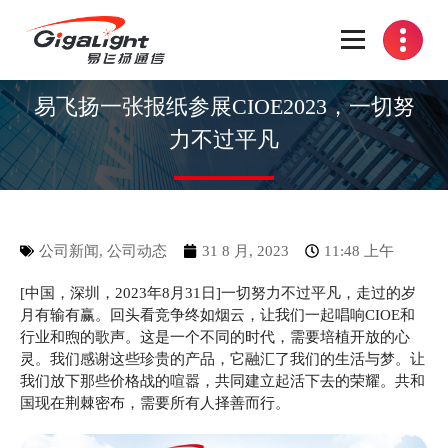
开放光网络器件的向导
易飞扬一张报纸参展CIOE2023，一切努
力不过平凡
公司新闻
,
公司动态
31 8 月, 2023
11:48 上午
[中国，深圳，2023年8月31日]一切努力不过平凡，走过的岁
月有输有赢。回头看竞争终如烟云，让我们一起唱响CIOE和
行业和煦的歌声。这是一个不同的时代，需要培植开放的心
灵。我们感谢这些珍贵的产品，它融汇了我们的生活与梦。让
我们放下那些价格战的喧嚣，共同建立起活下去的荣耀。共和
国现在荆棘密布，需要所有人择善而行。