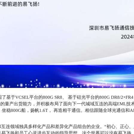
基于VCSEL平台的800G SR8、 基于硅光平台的800G DR8/2×F
/ACC的量产出货能力，并积极布局了面向下一代城域互连的高端EML
：坐稳800G船，扬帆1.6T， 再造相干通信。相信跟随全球光通信和
互连领域独具多样化产品和差异化产品组合的企业。“初心、正心、凡
是易飞扬和员工心灵进步互动的指导思想。这个世界可以没有易飞扬