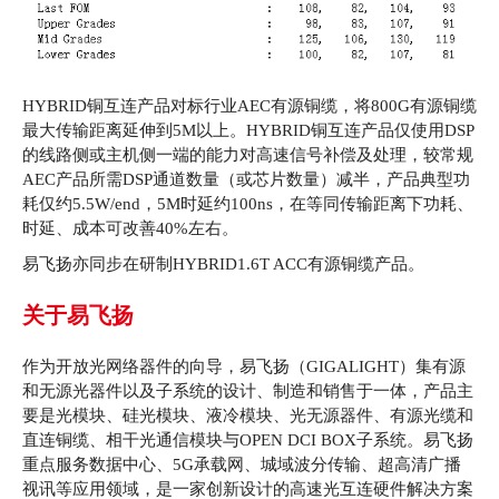
HYBRID铜互连产品对标行业AEC有源铜缆，将800G有源铜缆
最大传输距离延伸到5M以上。HYBRID铜互连产品仅使用DSP
的线路侧或主机侧一端的能力对高速信号补偿及处理，较常规
AEC产品所需DSP通道数量（或芯片数量）减半，产品典型功
耗仅约5.5W/end，5M时延约100ns，在等同传输距离下功耗、
时延、成本可改善40%左右。
易飞扬亦同步在研制HYBRID1.6T ACC有源铜缆产品。
关于易飞扬
作为开放光网络器件的向导，易飞扬（GIGALIGHT）集有源
和无源光器件以及子系统的设计、制造和销售于一体，产品主
要是光模块、硅光模块、液冷模块、光无源器件、有源光缆和
直连铜缆、相干光通信模块与OPEN DCI BOX子系统。易飞扬
重点服务数据中心、5G承载网、城域波分传输、超高清广播
视讯等应用领域，是一家创新设计的高速光互连硬件解决方案