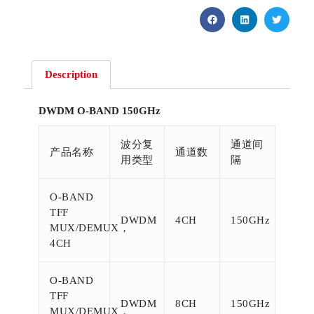
Description
DWDM O-BAND 150GHz
波分复
通道间
产品名称
通道数
用类型
隔
O-BAND
TFF
DWDM
4CH
150GHz
MUX/DEMUX，
4CH
O-BAND
TFF
DWDM
8CH
150GHz
MUX/DEMUX，