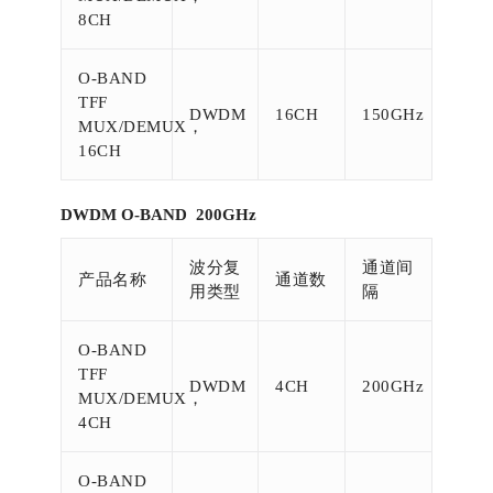
8CH
O-BAND
TFF
DWDM
16CH
150GHz
MUX/DEMUX，
16CH
DWDM O-BAND 200GHz
波分复
通道间
产品名称
通道数
用类型
隔
O-BAND
TFF
DWDM
4CH
200GHz
MUX/DEMUX，
4CH
O-BAND