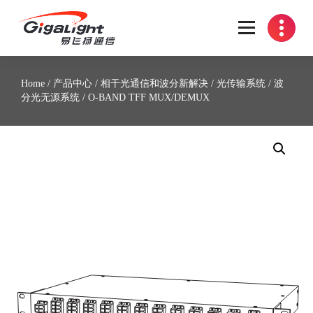
开放光网络器件的向导
Home
/
产品中心
/
相干光通信和波分新解决
/
光传输系统
/
波
分光无源系统
/ O-BAND TFF MUX/DEMUX