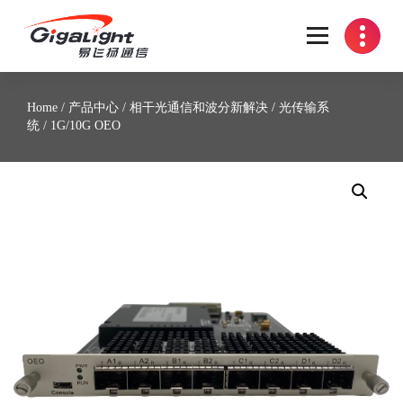
开放光网络器件的向导
Home
/
产品中心
/
相干光通信和波分新解决
/
光传输系
统
/ 1G/10G OEO