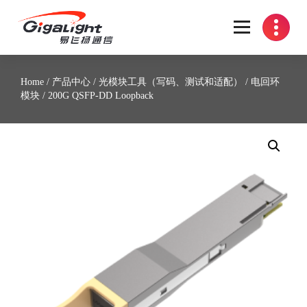
开放光网络器件的向导
Home
/
产品中心
/
光模块工具（写码、测试和适配）
/
电回环
模块
/ 200G QSFP-DD Loopback