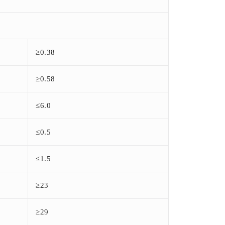
≥0.38
≥0.58
≤6.0
≤0.5
≤1.5
≥23
≥29