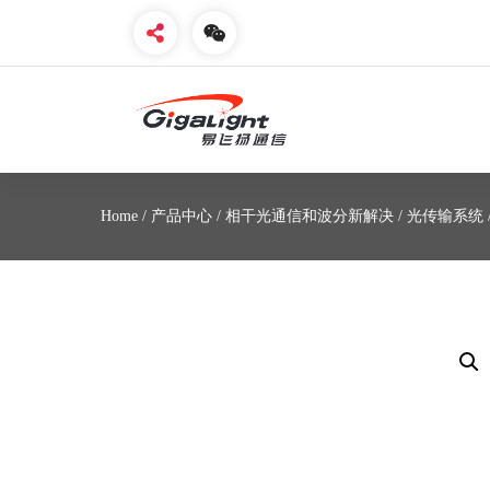
开放光网络器件的向导
Home
/
产品中心
/
相干光通信和波分新解决
/
光传输系统