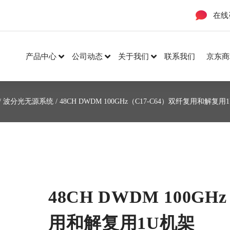
在线
产品中心
公司动态
关于我们
联系我们
京东商
/
波分光无源系统
/ 48CH DWDM 100GHz（C17-C64）双纤复用和解复用
48CH DWDM 100GH
用和解复用1U机架