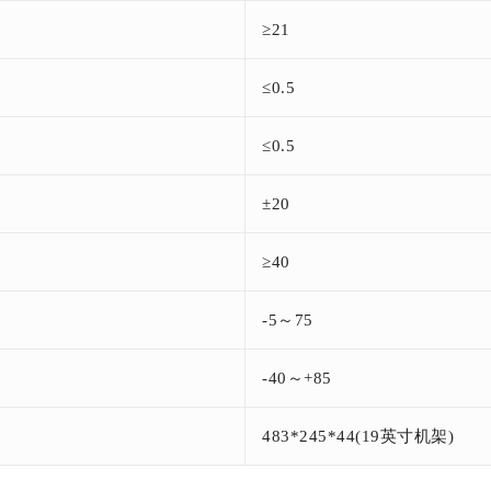
≥21
≤0.5
≤0.5
±20
≥40
-5～75
-40～+85
483*245*44(19英寸机架)