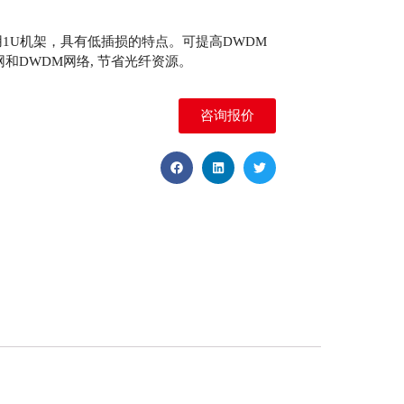
解复用1U机架，具有低插损的特点。可提高DWDM
和DWDM网络, 节省光纤资源。
咨询报价