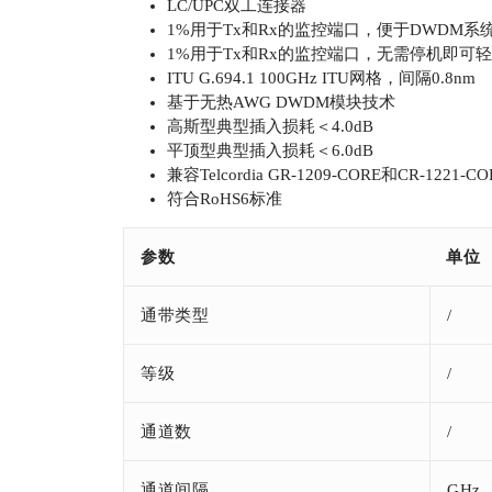
LC/UPC双工连接器
1%用于Tx和Rx的监控端口，便于DWDM系
1%用于Tx和Rx的监控端口，无需停机即可
ITU G.694.1 100GHz ITU网格，间隔0.8nm
基于无热AWG DWDM模块技术
高斯型典型插入损耗＜4.0dB
平顶型典型插入损耗＜6.0dB
兼容Telcordia GR-1209-CORE和CR-1221-
符合RoHS6标准
参数
单位
通带类型
/
等级
/
通道数
/
通道间隔
GHz