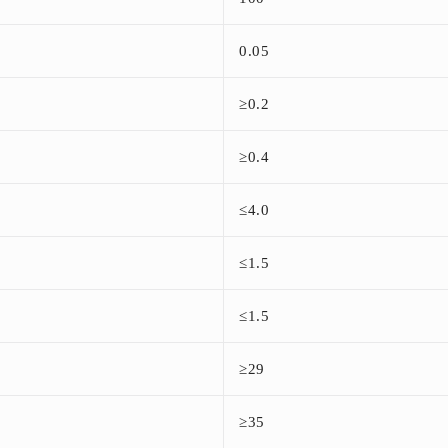
0.05
≥0.2
≥0.4
≤4.0
≤1.5
≤1.5
≥29
≥35