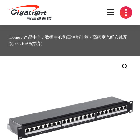
开放光网络器件的向导
Home
/
产品中心
/
数据中心和高性能计算
/
高密度光纤布线系
统
/ Cat6A配线架