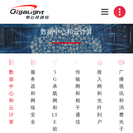
开放光网络器件的向导
数据中心和云计算
数
服
5
传
接
广
据
务
G
输
入
播
中
器
承
网
网
视
心
和
载
和
和
讯
和
网
网
相
光
和
云
络
和
干
纤
消
计
安
LT
通
到
费
算
全
E
信
户
光
前
子