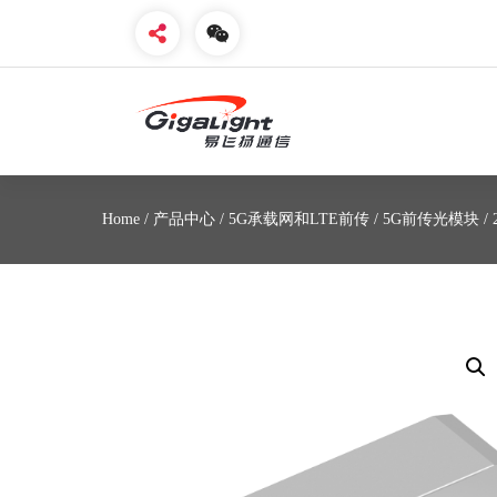
开放光网络器件的向导
Home
/
产品中心
/
5G承载网和LTE前传
/
5G前传光模块
/