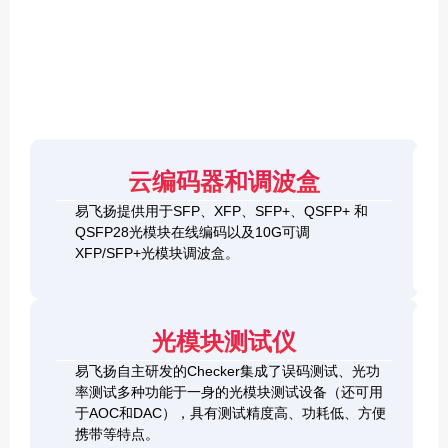
F
P
/
X
F
P
/
Q
S
4
F
云编码器和调波盒
0
P
G
8
易飞扬提供用于SFP、XFP、SFP+、QSFP+ 和
Q
1
0
QSFP28光模块在线编码以及10G可调
S
0
0
F
XFP/SFP+光模块调波盒。
G
G
P
S
Q
2
+
F
S
0
&
P
F
0
1
+
P
光模块测试仪
G
0
C
-
Q
0
h
D
易飞扬自主研发的Checker集成了误码测试、光功
S
G
e
D
F
率测试多种功能于一身的光模块测试设备（还可用
Q
c
+
P
S
于AOC和DAC），具有测试精度高、功耗低、方便
k
O
-
F
携带等特点。
e
S
D
P