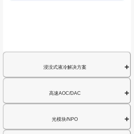
A
8
浸没式液冷解决方案
高速AOC/DAC
光模块/NPO