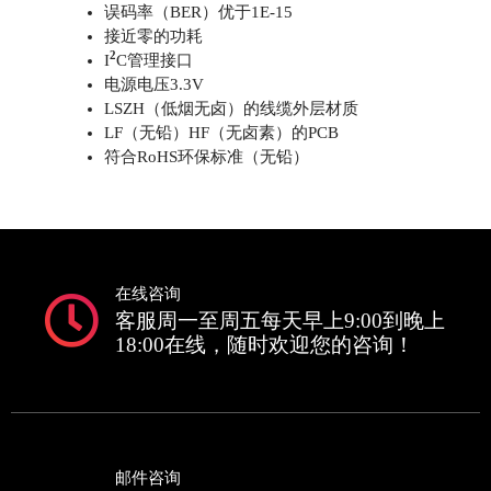
误码率（BER）优于1E-15
接近零的功耗
2
I
C管理接口
电源电压3.3V
LSZH（低烟无卤）的线缆外层材质
LF（无铅）HF（无卤素）的PCB
符合RoHS环保标准（无铅）
在线咨询
客服周一至周五每天早上9:00到晚上
18:00在线，随时欢迎您的咨询！
邮件咨询