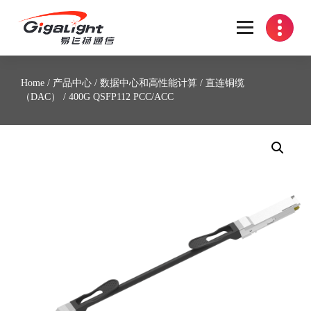
开放光网络器件的向导
Home
/
产品中心
/
数据中心和高性能计算
/
直连铜缆
（DAC）
/ 400G QSFP112 PCC/ACC