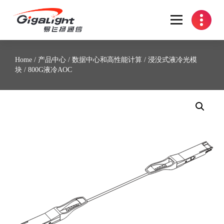
开放光网络器件的向导
Home
/
产品中心
/
数据中心和高性能计算
/
浸没式液冷光模
块
/ 800G液冷AOC