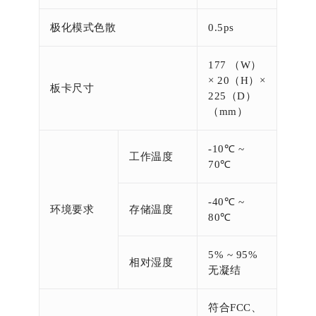
极化模式色散
0.5ps
177 （W）
× 20（H）×
板卡尺寸
225（D）
（mm）
-10℃ ~
工作温度
70℃
-40℃ ~
环境要求
存储温度
80℃
5% ~ 95%
相对湿度
无凝结
符合FCC、