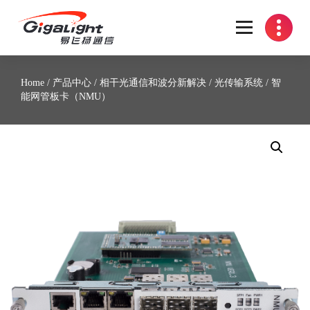
开放光网络器件的向导
Home
/
产品中心
/
相干光通信和波分新解决
/
光传输系统
/ 智
能网管板卡（NMU）