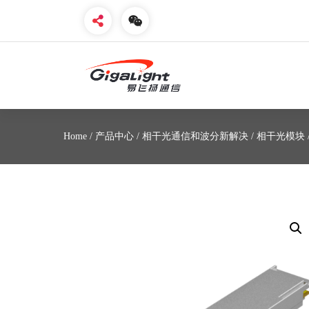
开放光网络器件的向导
Home
/
产品中心
/
相干光通信和波分新解决
/
相干光模块