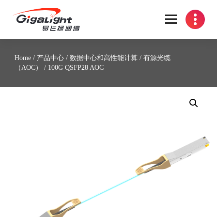
开放光网络器件的向导
Home
/
产品中心
/
数据中心和高性能计算
/
有源光缆
（AOC）
/ 100G QSFP28 AOC