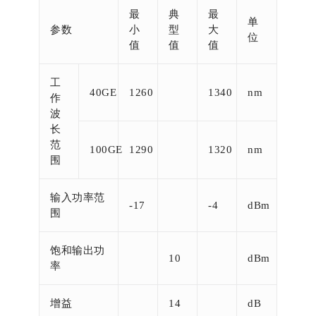
最
典
最
单
参数
小
型
大
位
值
值
值
工
40GE
1260
1340
nm
作
波
长
范
100GE
1290
1320
nm
围
输入功率范
-17
-4
dBm
围
饱和输出功
10
dBm
率
增益
14
dB