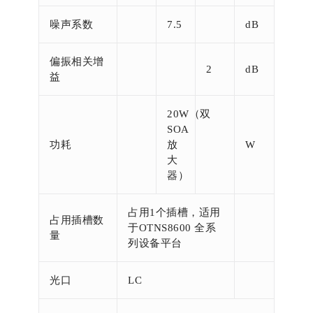
噪声系数
7.5
dB
偏振相关增
2
dB
益
20W（双
SOA
功耗
放
W
大
器）
占用1个插槽，适用
占用插槽数
于OTNS8600 全系
量
列设备平台
光口
LC