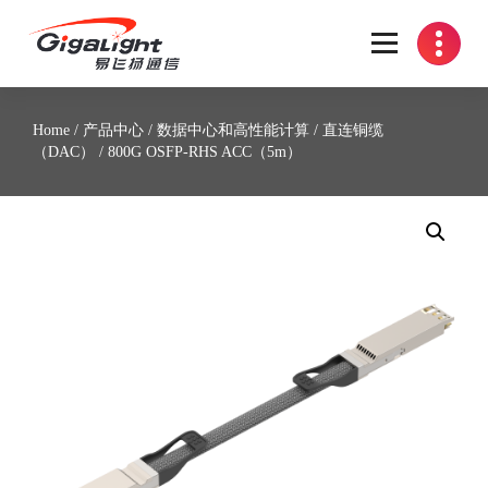
开放光网络器件的向导
Home
/
产品中心
/
数据中心和高性能计算
/
直连铜缆
（DAC）
/ 800G OSFP-RHS ACC（5m）