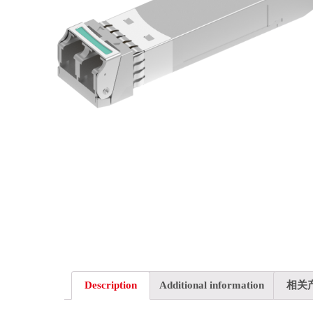
Description
Additional information
相关