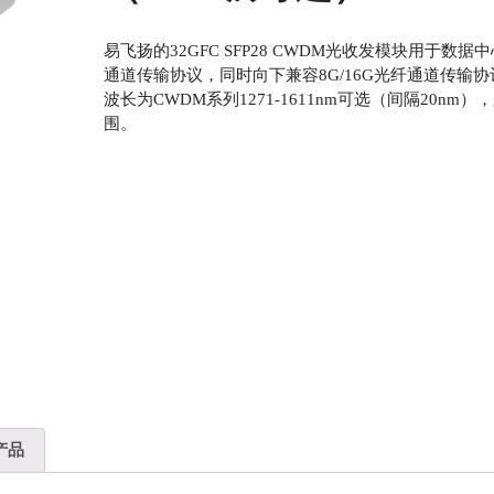
易飞扬的32GFC SFP28 CWDM光收发模块用于
通道传输协议，同时向下兼容8G/16G光纤通道传输
波长为CWDM系列1271-1611nm可选（间隔20n
围。
产品