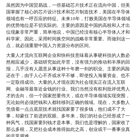
虽然因为中国贸易战，一些基础芯片技术正在流向中国，但美
国掌握了核心的芯片设计技术和芯片制造技术，美国在半导体
领域也有一呼百应的特征。未来10年，打败美国在半导体领域
的优势地位是不切实际的。主要的原因是中国的高校和人才出
位现象非常严重，简单地说，中国已经没有核心半导体人才和
科学家。因此，采用时间换空间的战略非常重要。而做到这一
点，就必须重塑中国人力资源分布的区间。
大量人才流向互联网企业和快科技意味着从事硬科技的人数必
然相应减少，基础研究如此辛苦，没有强力的推动和丰厚的回
报，几乎没有人愿意从事这种十年磨一剑的职业。主要的风险
还在于，由于人心不齐或水平不够，即使投入海量资金、也不
一定取得成功。大量的人才现在因为社会现实正在流入互联
网、金融等最靠近金钱的行业。我们当然没有权利批评优秀人
才的去向，但一个国家想要伟大，或在半导体领域实现突围，
无论如何必须把钱和人都转移到正确的领域。现在，大多数人
凭借着一点点底层技术就找国家要了很多钱，他们成不了大
事，却蒙住了前进的双眼。多年来，我们的社会已经形成了一
种风气，找国家要到钱才是本事。我们也是理解的，国家收了
那么多税，又把社会成本推得如此之高，创业或干一番事业真
的非常艰难。