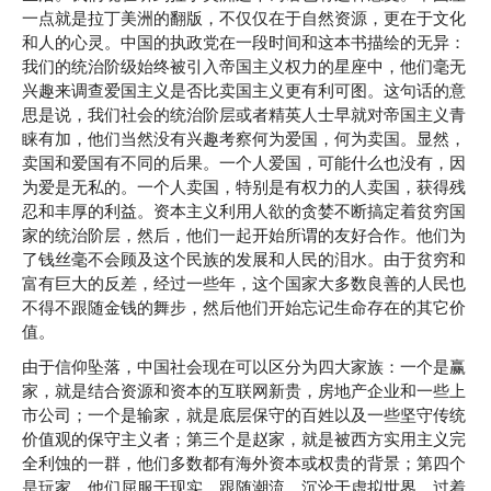
一点就是拉丁美洲的翻版，不仅仅在于自然资源，更在于文化
和人的心灵。中国的执政党在一段时间和这本书描绘的无异：
我们的统治阶级始终被引入帝国主义权力的星座中，他们毫无
兴趣来调查爱国主义是否比卖国主义更有利可图。这句话的意
思是说，我们社会的统治阶层或者精英人士早就对帝国主义青
睐有加，他们当然没有兴趣考察何为爱国，何为卖国。显然，
卖国和爱国有不同的后果。一个人爱国，可能什么也没有，因
为爱是无私的。一个人卖国，特别是有权力的人卖国，获得残
忍和丰厚的利益。资本主义利用人欲的贪婪不断搞定着贫穷国
家的统治阶层，然后，他们一起开始所谓的友好合作。他们为
了钱丝毫不会顾及这个民族的发展和人民的泪水。由于贫穷和
富有巨大的反差，经过一些年，这个国家大多数良善的人民也
不得不跟随金钱的舞步，然后他们开始忘记生命存在的其它价
值。
由于信仰坠落，中国社会现在可以区分为四大家族：一个是赢
家，就是结合资源和资本的互联网新贵，房地产企业和一些上
市公司；一个是输家，就是底层保守的百姓以及一些坚守传统
价值观的保守主义者；第三个是赵家，就是被西方实用主义完
全利蚀的一群，他们多数都有海外资本或权贵的背景；第四个
是玩家，他们屈服于现实，跟随潮流，沉沦于虚拟世界，过着