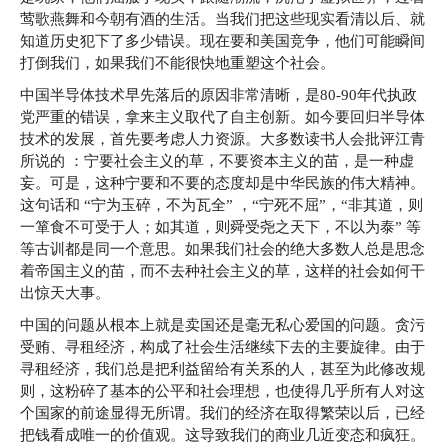
莺歌燕舞和今朝有酒的生活。当我们把这些现实看清以后、就
知道历史犯下了多少错误。现在要和美国竞争，他们可能瞬间
打倒我们，如果我们不能很快地重塑这个社会。
中国半导体技术早先落后的原因非常清晰，是80-90年代执政
党严重的错误，拿来主义取代了自主创新。如今要回归半导体
技术的发展，首先要考虑人力资源。大多数读书人会批评江青
所说的 ：宁要社会主义的草，不要资本主义的苗，是一种虚
妄。可是，这种宁要和不要的态度却是中华民族的伟大精神。
这句话和 “宁为玉碎，不为瓦全” ，“宁死不屈”，“非其道，则
一箪食不可受于人；如其道，则舜受尧之天下，不以为泰” 等
等古训都是同一个意思。如果我们社会的绝大多数人总是思念
着帝国主义的苗，而不去种社会主义的草，这样的社会如何干
出惊天大事。
中国的问题从根本上就是卖国还是毫无私心爱国的问题。贪污
受贿、寻租经济，构成了社会生活继续下去的主要旋律。由于
寻租经济，我们总是把利益留给有关系的人，甚至为此修改规
则，这粉碎了基本的公平和社会理想，也使得几乎所有人对这
个国家的前途显得无所谓。我们的经济在取得繁荣以后，已经
把钱看成唯一的价值观。这导致我们的商业几近变态和疯狂。