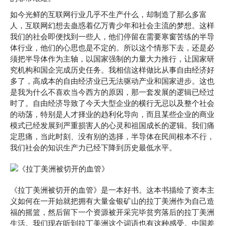
如今光鲜的互联网行业几乎不生产什么，却制造了那么多富
人，互联网幻想去蛊惑着亿万青少年和社会主流的梦想。这样
我们的社会即便找到一些人，他们停留在需要寒窗苦练的半导
体行业，他们的心思也是不定的。所以这个情形下去，还是必
须把半导体作为主轴，以国家强制的力量大力推行，让国家研
究机构和国企完成历史任务。我相信这样做比从事自由经济好
多了，高成本的自由经济业已无法驱动产业和国家进步。这也
是我为什么不喜欢当今西方的原因，那一套发展的逻辑已经过
时了。自由经济导致了今天大型企业的横行无忌以及整个社会
的动荡，特别是人才择业的趋利化导向，而且某些企业的商业
模式已经发展到严重损害人的心灵和祖国成长的逻辑。我们痛
定思痛，当此时刻、没有别的选择，半导体在民间根本不行，
我们社会的知识生产力已经下降到历史最低水平。
《拉丁美洲被切开的血管》是一本好书。这本书描绘了资本主
义如何在一开始就把拥有大量金银矿山的拉丁美洲作为自己造
福的摇篮，然后留下一个资源被开采完毕贫穷落后的拉丁美洲
生活。我们现在听到拉丁美洲这个词语也有这种感受。中国差