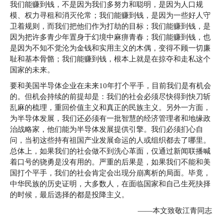
我们能赚到钱，不是因为我们多努力和聪明，是因为人口规
模、权力寻租和消灭伦常；我们能赚到钱，是因为一些好人守
卫着规则，而我们把他们作为打劫的目标；我们能赚到钱，是
因为把许多青少年置身于幻境中麻痹青春；我们能赚到钱，也
是因为不知不觉沦为金钱和实用主义的木偶，变得不顾一切廉
耻和基本骨骼；我们能赚到钱，根本上就是在掠夺和走私这个
国家的未来。
要和美国半导体企业在未来10年打个平手，目前我们是有机会
的。但机会持续的前提却是：我们的社会必须尽快得到快刀斩
乱麻的梳理，重回价值主义和真正的民族主义。另外一方面，
为半导体发展，我们还必须有一批智慧的经济管理者和地缘政
治战略家，他们能为半导体发展提供引擎。我们必须扪心自
问，当初这些持有祖国产业发展命运的人或组织都去了哪里。
总体上，如果我们的社会做不到洗心革面，仅通过新闻联播喊
着口号的骁勇是没有用的。严重的后果是，如果我们不能和美
国打个平手，我们的社会肯定会出现分崩离析的局面。毕竟，
中华民族的历史证明，大多数人，在面临国家和自己生死抉择
的时候，最后选择的都是投降主义。
——本文致敬江青同志