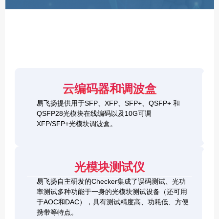
F
P
/
X
F
P
/
Q
S
4
F
云编码器和调波盒
0
P
G
8
易飞扬提供用于SFP、XFP、SFP+、QSFP+ 和
Q
1
0
QSFP28光模块在线编码以及10G可调
S
0
0
F
XFP/SFP+光模块调波盒。
G
G
P
S
Q
2
+
F
S
0
&
P
F
0
1
+
P
光模块测试仪
G
0
C
-
Q
0
h
D
易飞扬自主研发的Checker集成了误码测试、光功
S
G
e
D
F
率测试多种功能于一身的光模块测试设备（还可用
Q
c
+
P
S
于AOC和DAC），具有测试精度高、功耗低、方便
k
O
-
F
携带等特点。
e
S
D
P