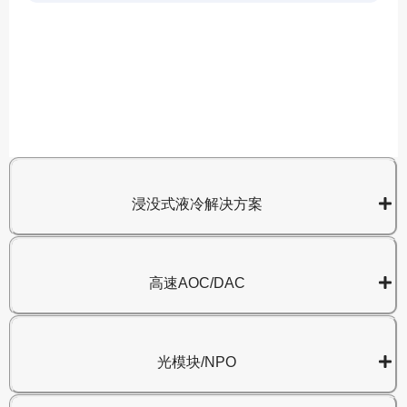
A
8
浸没式液冷解决方案
高速AOC/DAC
光模块/NPO