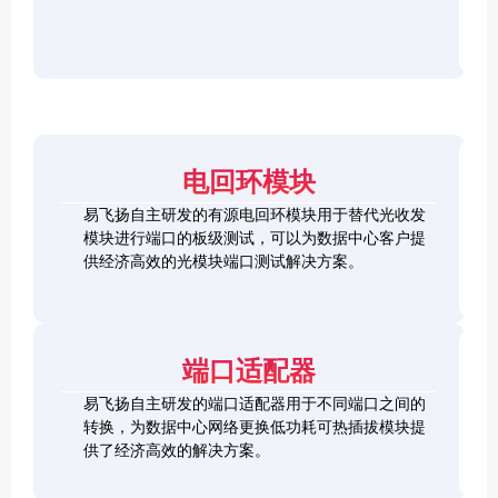
r
F
D
2
2
P
C
8
5
/
h
C
1
G
O
e
h
0
S
S
c
e
0
F
2
F
k
c
G
P
0
P
e
k
Q
2
0
-
r
e
S
8
G
R
电回环模块
r
F
L
Q
H
Q
P
o
S
S
S
易飞扬自主研发的有源电回环模块用于替代光收发
2
o
F
C
F
模块进行端口的板级测试，可以为数据中心客户提
8
p
P
h
P
1
L
供经济高效的光模块端口测试解决方案。
b
-
e
+
0
o
a
D
c
0
o
c
D
k
S
G
p
k
L
e
F
C
b
o
r
P
F
a
端口适配器
o
+
P
c
p
k
易飞扬自主研发的端口适配器用于不同端口之间的
b
Q
a
转换，为数据中心网络更换低功耗可热插拔模块提
S
c
供了经济高效的解决方案。
F
k
Q
P
S
2