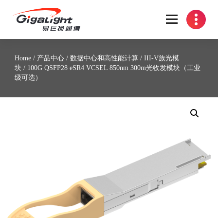
开放光网络器件的向导
Home
/
产品中心
/
数据中心和高性能计算
/
III-V族光模
块
/ 100G QSFP28 eSR4 VCSEL 850nm 300m光收发模块（工业
级可选）