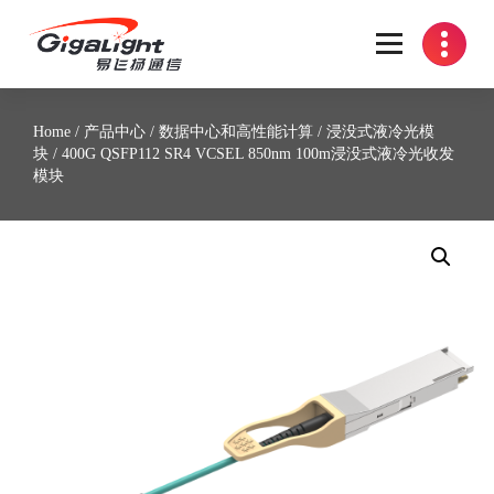
开放光网络器件的向导
Home
/
产品中心
/
数据中心和高性能计算
/
浸没式液冷光模
块
/ 400G QSFP112 SR4 VCSEL 850nm 100m浸没式液冷光收发
模块