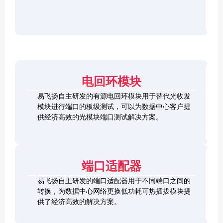
r
F
D
2
2
P
C
8
5
/
h
C
1
G
O
e
h
0
S
S
c
e
0
F
2
F
k
c
G
P
0
P
e
k
Q
2
0
-
r
e
S
8
G
R
电回环模块
r
F
L
Q
H
Q
P
o
S
S
S
易飞扬自主研发的有源电回环模块用于替代光收发
2
o
F
C
F
模块进行端口的板级测试，可以为数据中心客户提
8
p
P
h
P
1
L
供经济高效的光模块端口测试解决方案。
b
-
e
+
0
o
a
D
c
0
o
c
D
k
S
G
p
k
L
e
F
C
b
o
r
P
F
a
端口适配器
o
+
P
c
p
k
易飞扬自主研发的端口适配器用于不同端口之间的
b
Q
a
转换，为数据中心网络更换低功耗可热插拔模块提
S
c
供了经济高效的解决方案。
F
k
Q
P
S
2