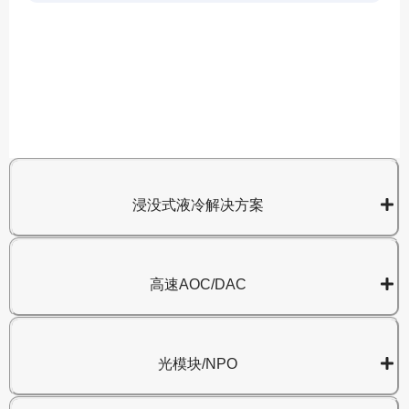
A
8
浸没式液冷解决方案
高速AOC/DAC
光模块/NPO