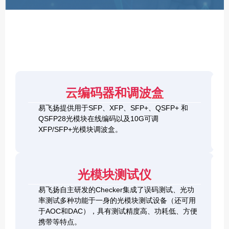
F
P
/
X
F
P
/
Q
S
4
F
云编码器和调波盒
0
P
G
8
易飞扬提供用于SFP、XFP、SFP+、QSFP+ 和
Q
1
0
QSFP28光模块在线编码以及10G可调
S
0
0
F
XFP/SFP+光模块调波盒。
G
G
P
S
Q
2
+
F
S
0
&
P
F
0
1
+
P
光模块测试仪
G
0
C
-
Q
0
h
D
易飞扬自主研发的Checker集成了误码测试、光功
S
G
e
D
F
率测试多种功能于一身的光模块测试设备（还可用
Q
c
+
P
S
于AOC和DAC），具有测试精度高、功耗低、方便
k
O
-
F
携带等特点。
e
S
D
P