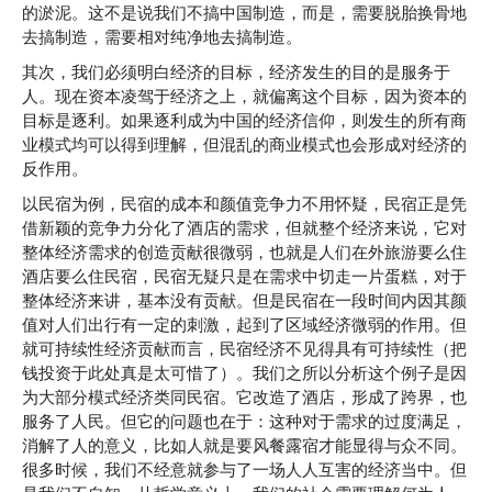
的淤泥。这不是说我们不搞中国制造，而是，需要脱胎换骨地
去搞制造，需要相对纯净地去搞制造。
其次，我们必须明白经济的目标，经济发生的目的是服务于
人。现在资本凌驾于经济之上，就偏离这个目标，因为资本的
目标是逐利。如果逐利成为中国的经济信仰，则发生的所有商
业模式均可以得到理解，但混乱的商业模式也会形成对经济的
反作用。
以民宿为例，民宿的成本和颜值竞争力不用怀疑，民宿正是凭
借新颖的竞争力分化了酒店的需求，但就整个经济来说，它对
整体经济需求的创造贡献很微弱，也就是人们在外旅游要么住
酒店要么住民宿，民宿无疑只是在需求中切走一片蛋糕，对于
整体经济来讲，基本没有贡献。但是民宿在一段时间内因其颜
值对人们出行有一定的刺激，起到了区域经济微弱的作用。但
就可持续性经济贡献而言，民宿经济不见得具有可持续性（把
钱投资于此处真是太可惜了）。我们之所以分析这个例子是因
为大部分模式经济类同民宿。它改造了酒店，形成了跨界，也
服务了人民。但它的问题也在于：这种对于需求的过度满足，
消解了人的意义，比如人就是要风餐露宿才能显得与众不同。
很多时候，我们不经意就参与了一场人人互害的经济当中。但