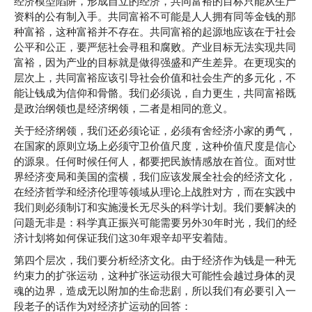
经济模型陷阱，形成自立的经济，共同富裕的目标只能从生产
资料的公有制入手。共同富裕不可能是人人拥有同等金钱的那
种富裕，这种富裕并不存在。共同富裕的起源地应该在于社会
公平和公正，要严惩社会寻租和腐败。产业目标无法实现共同
富裕，因为产业的目标就是做得强盛和产生差异。在更现实的
层次上，共同富裕应该引导社会价值和社会生产的多元化，不
能让钱成为信仰和骨骼。我们必须说，自力更生，共同富裕既
是政治纲领也是经济纲领，二者是相同的意义。
关于经济纲领，我们还必须论证，必须有舍经济小家的勇气，
在国家的原则立场上必须守卫价值尺度，这种价值尺度是信心
的源泉。任何时候任何人，都要把民族情感放在首位。面对世
界经济变局和美国的蛮横，我们应该发展全社会的经济文化，
在经济哲学和经济伦理等领域从理论上战胜对方，而在实践中
我们则必须制订和实施漫长无尽头的科学计划。我们要解决的
问题无非是：科学真正振兴可能需要另外30年时光，我们的经
济计划将如何保证我们这30年艰辛却平安着陆。
第四个层次，我们要分析经济文化。由于经济作为钱是一种无
约束力的扩张运动，这种扩张运动很大可能性会越过身体的灵
魂的边界，造成无以附加的生命悲剧，所以我们有必要引入一
段老子的话作为对经济扩运动的回答：