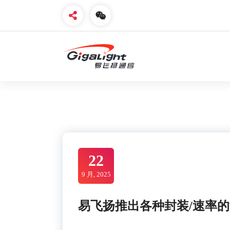
Skip
to
content
开放光网络器件的向导
22
9 月, 2025
易飞扬推出各种封装/速率