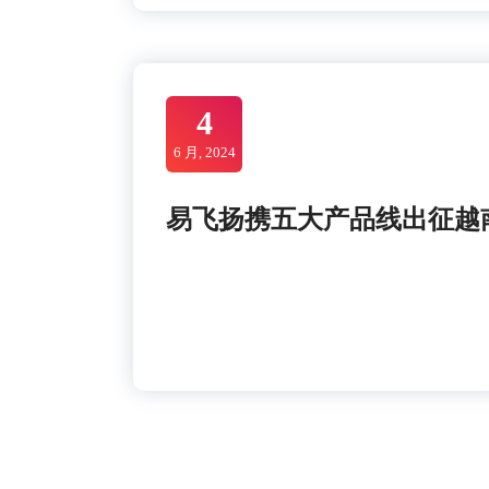
4
6 月, 2024
易飞扬携五大产品线出征越南通信