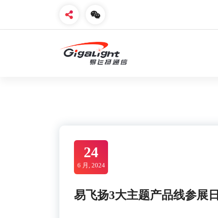
Skip
to
content
开放光网络器件的向导
24
6 月, 2024
易飞扬3大主题产品线参展日