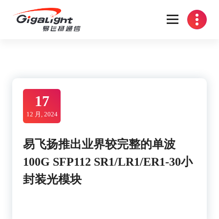
Skip
to
content
开放光网络器件的向导
17
12 月, 2024
易飞扬推出业界较完整的单波
100G SFP112 SR1/LR1/ER1-30小
封装光模块