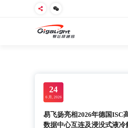
Skip
to
content
开放光网络器件的向导
24
6 月, 2026
易飞扬亮相2026年德国ISC高
数据中心互连及浸没式液冷