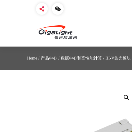
开放光网络器件的向导
Home
/
产品中心
/
数据中心和高性能计算
/
III-V族光模块