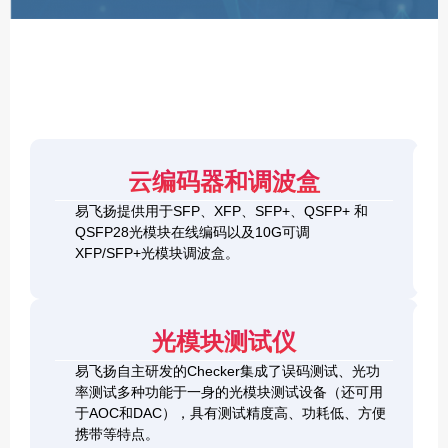
F
P
/
X
F
P
/
Q
S
4
F
云编码器和调波盒
0
P
G
8
易飞扬提供用于SFP、XFP、SFP+、QSFP+ 和
Q
1
0
QSFP28光模块在线编码以及10G可调
S
0
0
F
XFP/SFP+光模块调波盒。
G
G
P
S
Q
2
+
F
S
0
&
P
F
0
1
+
P
光模块测试仪
G
0
C
-
Q
0
h
D
易飞扬自主研发的Checker集成了误码测试、光功
S
G
e
D
F
率测试多种功能于一身的光模块测试设备（还可用
Q
c
+
P
S
于AOC和DAC），具有测试精度高、功耗低、方便
k
O
-
F
携带等特点。
e
S
D
P