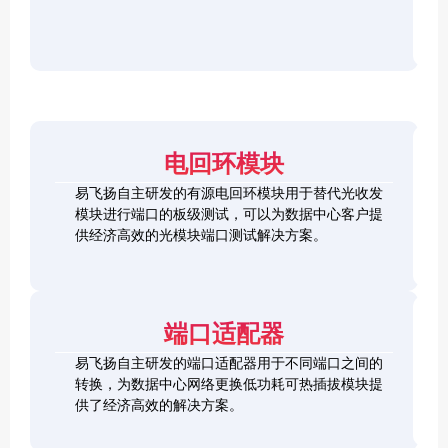
r
F
D
2
2
P
C
8
5
/
h
C
1
G
O
e
h
0
S
S
c
e
0
F
2
F
k
c
G
P
0
P
e
k
Q
2
0
-
r
e
S
8
G
R
电回环模块
r
F
L
Q
H
Q
P
o
S
S
S
易飞扬自主研发的有源电回环模块用于替代光收发
2
o
F
C
F
模块进行端口的板级测试，可以为数据中心客户提
8
p
P
h
P
1
L
供经济高效的光模块端口测试解决方案。
b
-
e
+
0
o
a
D
c
0
o
c
D
k
S
G
p
k
L
e
F
C
b
o
r
P
F
a
端口适配器
o
+
P
c
p
k
易飞扬自主研发的端口适配器用于不同端口之间的
b
Q
a
转换，为数据中心网络更换低功耗可热插拔模块提
S
c
供了经济高效的解决方案。
F
k
Q
P
S
2