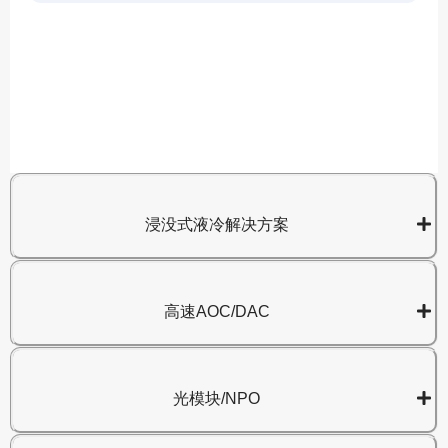
A
8
浸没式液冷解决方案
高速AOC/DAC
光模块/NPO