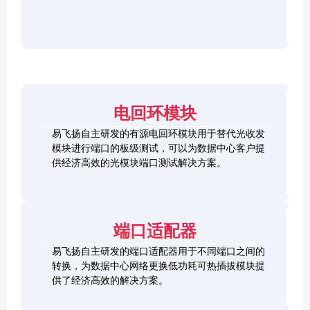
r
F
D
2
2
P
C
8
5
/
h
C
1
G
O
e
h
0
S
S
c
e
0
F
2
F
k
c
G
P
0
P
e
k
Q
2
0
-
r
e
S
8
G
R
电回环模块
r
F
L
Q
H
Q
P
o
S
S
S
易飞扬自主研发的有源电回环模块用于替代光收发
2
o
F
C
F
模块进行端口的板级测试，可以为数据中心客户提
8
p
P
h
P
1
L
供经济高效的光模块端口测试解决方案。
b
-
e
+
0
o
a
D
c
0
o
c
D
k
S
G
p
k
L
e
F
C
b
o
r
P
F
a
端口适配器
o
+
P
c
p
k
易飞扬自主研发的端口适配器用于不同端口之间的
b
Q
a
转换，为数据中心网络更换低功耗可热插拔模块提
S
c
供了经济高效的解决方案。
F
k
Q
P
S
2