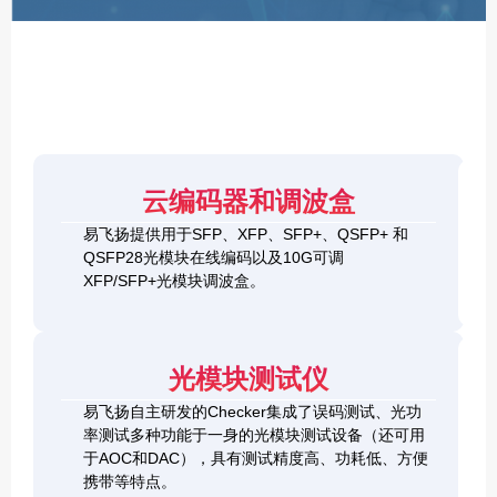
F
P
/
X
F
P
/
Q
S
4
F
云编码器和调波盒
0
P
G
8
易飞扬提供用于SFP、XFP、SFP+、QSFP+ 和
Q
1
0
QSFP28光模块在线编码以及10G可调
S
0
0
F
XFP/SFP+光模块调波盒。
G
G
P
S
Q
2
+
F
S
0
&
P
F
0
1
+
P
光模块测试仪
G
0
C
-
Q
0
h
D
易飞扬自主研发的Checker集成了误码测试、光功
S
G
e
D
F
率测试多种功能于一身的光模块测试设备（还可用
Q
c
+
P
S
于AOC和DAC），具有测试精度高、功耗低、方便
k
O
-
F
携带等特点。
e
S
D
P