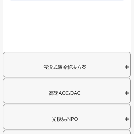
A
8
浸没式液冷解决方案
高速AOC/DAC
光模块/NPO