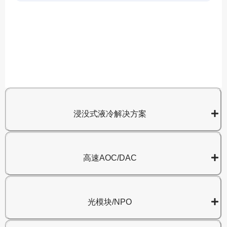
A
8
浸没式液冷解决方案
高速AOC/DAC
光模块/NPO