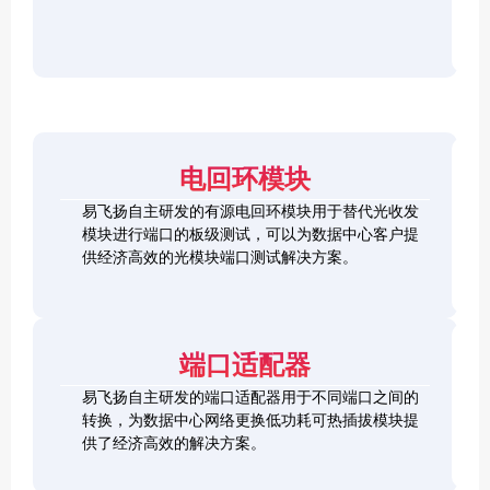
r
F
D
2
2
P
C
8
5
/
h
C
1
G
O
e
h
0
S
S
c
e
0
F
2
F
k
c
G
P
0
P
e
k
Q
2
0
-
r
e
S
8
G
R
电回环模块
r
F
L
Q
H
Q
P
o
S
S
S
易飞扬自主研发的有源电回环模块用于替代光收发
2
o
F
C
F
模块进行端口的板级测试，可以为数据中心客户提
8
p
P
h
P
1
L
供经济高效的光模块端口测试解决方案。
b
-
e
+
0
o
a
D
c
0
o
c
D
k
S
G
p
k
L
e
F
C
b
o
r
P
F
a
端口适配器
o
+
P
c
p
k
易飞扬自主研发的端口适配器用于不同端口之间的
b
Q
a
转换，为数据中心网络更换低功耗可热插拔模块提
S
c
供了经济高效的解决方案。
F
k
Q
P
S
2