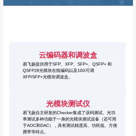
F
P
/
X
F
P
/
Q
S
4
F
云编码器和调波盒
0
P
G
8
易飞扬提供用于SFP、XFP、SFP+、QSFP+ 和
Q
1
0
QSFP28光模块在线编码以及10G可调
S
0
0
F
XFP/SFP+光模块调波盒。
G
G
P
S
Q
2
+
F
S
0
&
P
F
0
1
+
P
光模块测试仪
G
0
C
-
Q
0
h
D
易飞扬自主研发的Checker集成了误码测试、光功
S
G
e
D
F
率测试多种功能于一身的光模块测试设备（还可用
Q
c
+
P
S
于AOC和DAC），具有测试精度高、功耗低、方便
k
O
-
F
携带等特点。
e
S
D
P