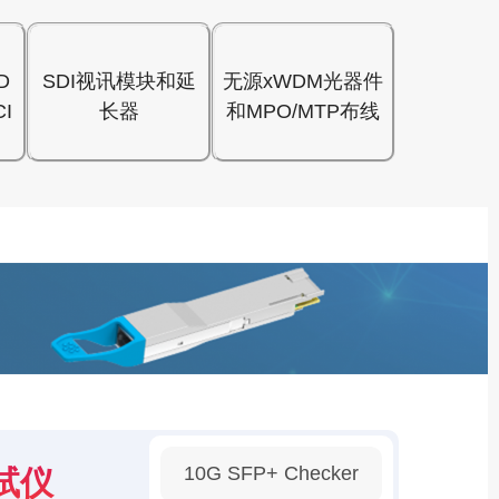
D
SDI视讯模块和延
无源xWDM光器件
I
长器
和MPO/MTP布线
10G SFP+ Checker
试仪