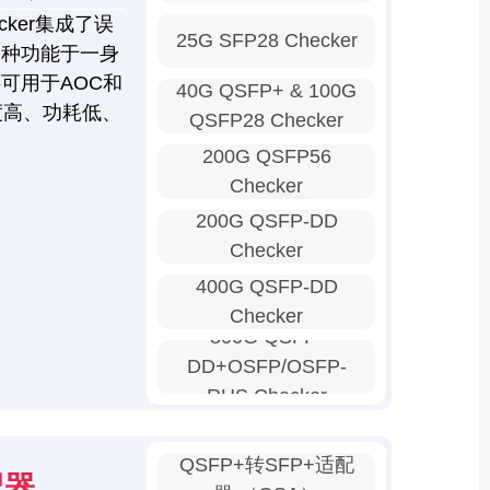
ker集成了误
25G SFP28 Checker
多种功能于一身
可用于AOC和
40G QSFP+ & 100G
度高、功耗低、
QSFP28 Checker
200G QSFP56
Checker
200G QSFP-DD
Checker
400G QSFP-DD
Checker
800G QSFP-
DD+OSFP/OSFP-
RHS Checker
QSFP+转SFP+适配
配器