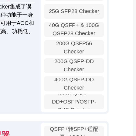
ker集成了误
25G SFP28 Checker
多种功能于一身
可用于AOC和
40G QSFP+ & 100G
度高、功耗低、
QSFP28 Checker
200G QSFP56
Checker
200G QSFP-DD
Checker
400G QSFP-DD
Checker
800G QSFP-
DD+OSFP/OSFP-
RHS Checker
QSFP+转SFP+适配
配器