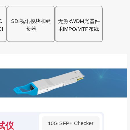
D
SDI视讯模块和延
无源xWDM光器件
I
长器
和MPO/MTP布线
10G SFP+ Checker
试仪