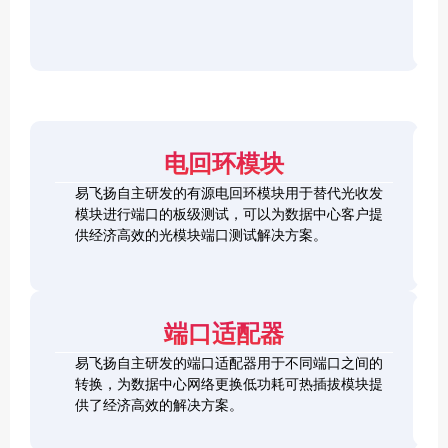
r
F
D
2
2
P
C
8
5
/
h
C
1
G
O
e
h
0
S
S
c
e
0
F
2
F
k
c
G
P
0
P
e
k
Q
2
0
-
r
e
S
8
G
R
电回环模块
r
F
L
Q
H
Q
P
o
S
S
S
易飞扬自主研发的有源电回环模块用于替代光收发
2
o
F
C
F
模块进行端口的板级测试，可以为数据中心客户提
8
p
P
h
P
1
L
供经济高效的光模块端口测试解决方案。
b
-
e
+
0
o
a
D
c
0
o
c
D
k
S
G
p
k
L
e
F
C
b
o
r
P
F
a
端口适配器
o
+
P
c
p
k
易飞扬自主研发的端口适配器用于不同端口之间的
b
Q
a
转换，为数据中心网络更换低功耗可热插拔模块提
S
c
供了经济高效的解决方案。
F
k
Q
P
S
2