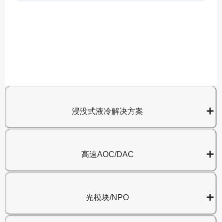
A
8
浸没式液冷解决方案
高速AOC/DAC
光模块/NPO