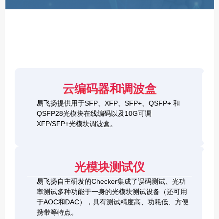
F
P
/
X
F
P
/
Q
S
4
F
云编码器和调波盒
0
P
G
8
易飞扬提供用于SFP、XFP、SFP+、QSFP+ 和
Q
1
0
QSFP28光模块在线编码以及10G可调
S
0
0
F
XFP/SFP+光模块调波盒。
G
G
P
S
Q
2
+
F
S
0
&
P
F
0
1
+
P
光模块测试仪
G
0
C
-
Q
0
h
D
易飞扬自主研发的Checker集成了误码测试、光功
S
G
e
D
F
率测试多种功能于一身的光模块测试设备（还可用
Q
c
+
P
S
于AOC和DAC），具有测试精度高、功耗低、方便
k
O
-
F
携带等特点。
e
S
D
P