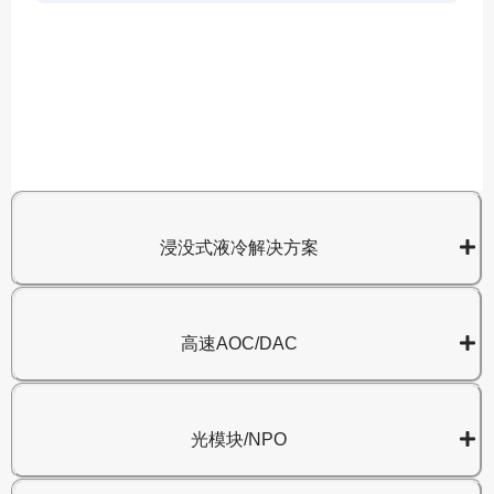
A
8
浸没式液冷解决方案
高速AOC/DAC
光模块/NPO