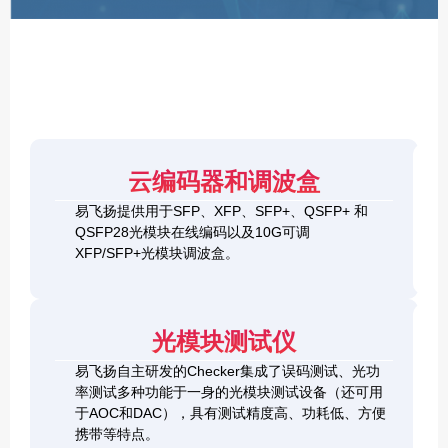
F
P
/
X
F
P
/
Q
S
4
F
云编码器和调波盒
0
P
G
8
易飞扬提供用于SFP、XFP、SFP+、QSFP+ 和
Q
1
0
QSFP28光模块在线编码以及10G可调
S
0
0
F
XFP/SFP+光模块调波盒。
G
G
P
S
Q
2
+
F
S
0
&
P
F
0
1
+
P
光模块测试仪
G
0
C
-
Q
0
h
D
易飞扬自主研发的Checker集成了误码测试、光功
S
G
e
D
F
率测试多种功能于一身的光模块测试设备（还可用
Q
c
+
P
S
于AOC和DAC），具有测试精度高、功耗低、方便
k
O
-
F
携带等特点。
e
S
D
P