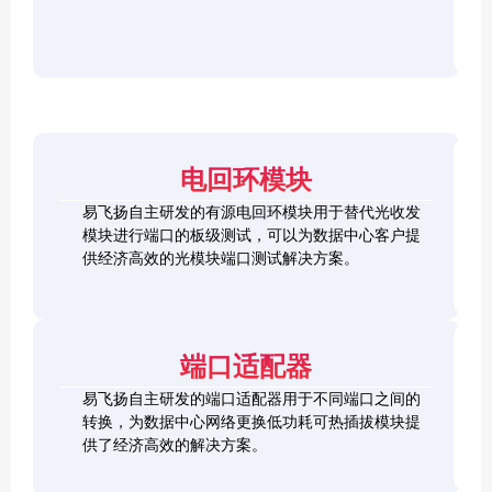
r
F
D
2
2
P
C
8
5
/
h
C
1
G
O
e
h
0
S
S
c
e
0
F
2
F
k
c
G
P
0
P
e
k
Q
2
0
-
r
e
S
8
G
R
电回环模块
r
F
L
Q
H
Q
P
o
S
S
S
易飞扬自主研发的有源电回环模块用于替代光收发
2
o
F
C
F
模块进行端口的板级测试，可以为数据中心客户提
8
p
P
h
P
1
L
供经济高效的光模块端口测试解决方案。
b
-
e
+
0
o
a
D
c
0
o
c
D
k
S
G
p
k
L
e
F
C
b
o
r
P
F
a
端口适配器
o
+
P
c
p
k
易飞扬自主研发的端口适配器用于不同端口之间的
b
Q
a
转换，为数据中心网络更换低功耗可热插拔模块提
S
c
供了经济高效的解决方案。
F
k
Q
P
S
2