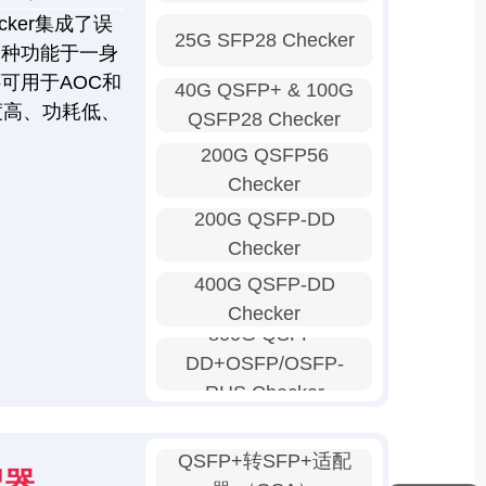
ker集成了误
25G SFP28 Checker
多种功能于一身
可用于AOC和
40G QSFP+ & 100G
度高、功耗低、
QSFP28 Checker
200G QSFP56
Checker
200G QSFP-DD
Checker
400G QSFP-DD
Checker
800G QSFP-
DD+OSFP/OSFP-
RHS Checker
QSFP+转SFP+适配
配器