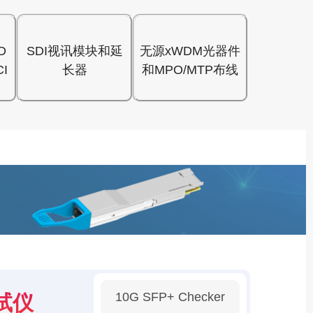
D
SDI视讯模块和延
无源xWDM光器件
I
长器
和MPO/MTP布线
10G SFP+ Checker
试仪