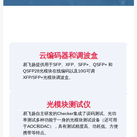
F
P
/
X
F
P
/
Q
S
4
F
云编码器和调波盒
0
P
G
8
易飞扬提供用于SFP、XFP、SFP+、QSFP+ 和
Q
1
0
QSFP28光模块在线编码以及10G可调
S
0
0
F
XFP/SFP+光模块调波盒。
G
G
P
S
Q
2
+
F
S
0
&
P
F
0
1
+
P
光模块测试仪
G
0
C
-
Q
0
h
D
易飞扬自主研发的Checker集成了误码测试、光功
S
G
e
D
F
率测试多种功能于一身的光模块测试设备（还可用
Q
c
+
P
S
于AOC和DAC），具有测试精度高、功耗低、方便
k
O
-
F
携带等特点。
e
S
D
P