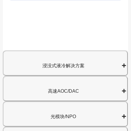
A
8
浸没式液冷解决方案
高速AOC/DAC
光模块/NPO