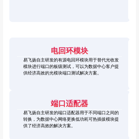
r
F
D
2
2
P
C
8
5
/
h
C
1
G
O
e
h
0
S
S
c
e
0
F
2
F
k
c
G
P
0
P
e
k
Q
2
0
-
r
e
S
8
G
R
电回环模块
r
F
L
Q
H
Q
P
o
S
S
S
易飞扬自主研发的有源电回环模块用于替代光收发
2
o
F
C
F
模块进行端口的板级测试，可以为数据中心客户提
8
p
P
h
P
1
L
供经济高效的光模块端口测试解决方案。
b
-
e
+
0
o
a
D
c
0
o
c
D
k
S
G
p
k
L
e
F
C
b
o
r
P
F
a
端口适配器
o
+
P
c
p
k
易飞扬自主研发的端口适配器用于不同端口之间的
b
Q
a
转换，为数据中心网络更换低功耗可热插拔模块提
S
c
供了经济高效的解决方案。
F
k
Q
P
S
2